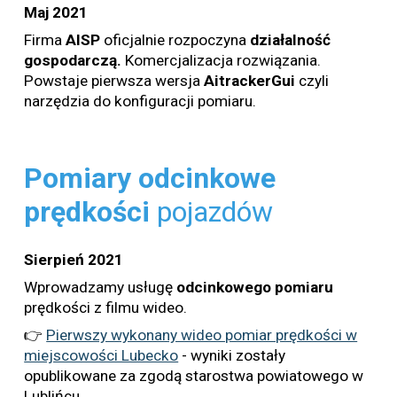
Maj 2021
Firma
AISP
oficjalnie
rozpoczyna
działalność
gospodarczą.
Komercjalizacja rozwiązania.
Powstaje pierwsza wersja
AitrackerGui
czyli
narzędzia do konfiguracji pomiaru.
Pomiary odcinkowe
prędkości
pojazdów
Sierpień 2021
Wprowadzamy usługę
odcinkowego
pomiaru
prędkości z filmu wideo.
👉
Pierwszy wykonany wideo pomiar prędkości w
miejscowości Lubecko
- wyniki zostały
opublikowane za zgodą starostwa powiatowego w
Lublińcu.