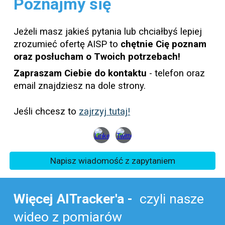
Poznajmy się
Jeżeli masz jakieś pytania lub chciałbyś lepiej
zrozumieć ofertę AISP to
chętnie Cię poznam
oraz posłucham o Twoich potrzebach!
Zapraszam Ciebie do kontaktu
- telefon oraz
email znajdziesz na dole strony.
Jeśli chcesz to
zajrzyj tutaj!
Napisz wiadomość z zapytaniem
Więcej AITracker'a -
czyli nasze
wideo z pomiarów