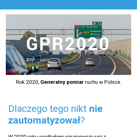
Rok 2020,
Generalny
pomiar
ruchu w Polsce.
Dlaczego tego nikt
nie
zautomatyzował
?
W 2020 roku spotkałem się pierwszy raz z