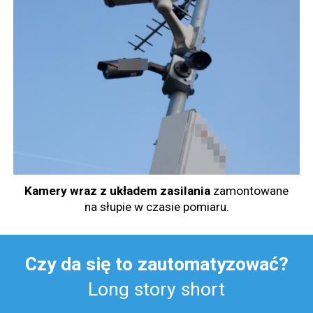
Kamery wraz z układem zasilania
zamontowane
na słupie w czasie pomiaru.
Czy da się to zautomatyzować?
Long story short