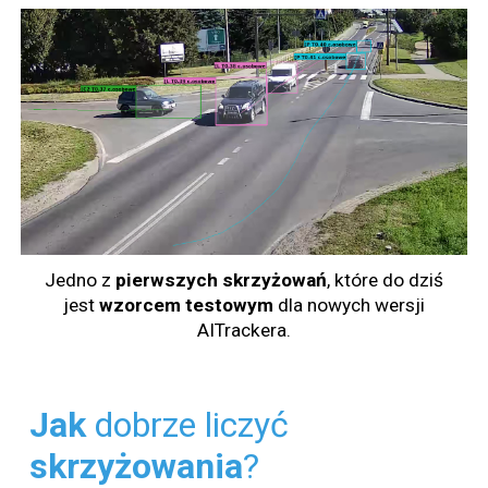
Jedno z
pierwszych
skrzyżowań
, które do dziś
jest
wzorcem
testowym
dla nowych wersji
AITrackera.
Jak
dobrze liczyć
skrzyżowania
?