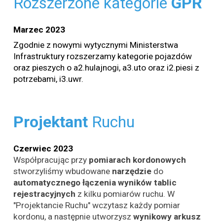
Rozszerzone kategorie
GPR
Marzec
202
3
Zgodnie z nowymi wytycznymi Ministerstwa
Infrastruktury rozszerzamy kategorie pojazdów
oraz pieszych o a2.hulajnogi, a3.uto oraz i2.piesi z
potrzebami, i3.uwr.
Projektant
Ruchu
Czerwiec
2023
Współpracując przy
pomiarach
kordonowych
stworzyliśmy wbudowane
narzędzie
do
automatycznego
łączenia
wyników
tablic
rejestracyjnych
z kilku pomiarów ruchu. W
"Projektancie Ruchu" wczytasz każdy pomiar
kordonu, a następnie utworzysz
wynikowy
arkusz