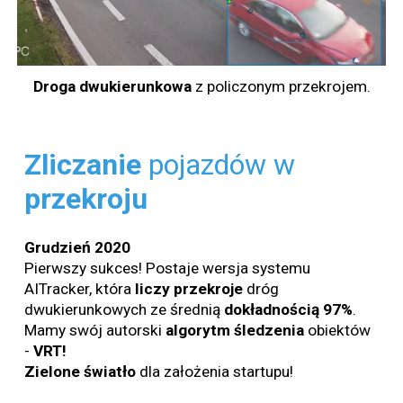
Droga dwukierunkowa
z policzonym przekrojem.
Zliczanie
pojazdów w
przekroju
Grudzień
2020
Pierwszy sukces! Postaje wersja systemu
AITracker, która
liczy
przekroje
dróg
dwukierunkowych ze średnią
dokładnością 97%
.
Mamy swój autorski
algorytm
śledzenia
obiektów
-
VRT!
Zielone
światło
dla założenia startupu!