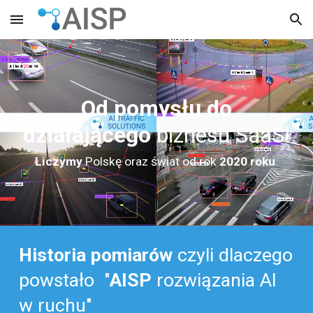
Skip to main content
Skip to navigation
Od
pomysłu do
działającego
biznesu
SaaS
!
Liczymy
Polskę oraz świat od rok
2020 roku
.
Historia pomiarów
czyli
dlaczego
powstało
"
AISP
r
ozwiązania AI
w ruchu"