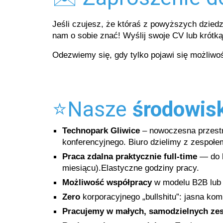
Jeśli czujesz, że któraś z powyższych dziedzi
nam o sobie znać! Wyślij swoje CV lub krót
Odezwiemy się, gdy tylko pojawi się możliw
⭐Nasze
środowis
Technopark Gliwice
– nowoczesna przestrz
konferencyjnego. Biuro dzielimy z zespołe
Praca zdalna praktycznie full-time
— do b
miesiącu).Elastyczne godziny pracy.
Możliwość
współpracy
w modelu B2B lub 
Zero
korporacyjnego „bullshitu”: jasna komu
Pracujemy w małych, samodzielnych ze