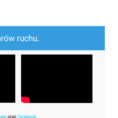
arów ruchu.
ube
oraz
facebook
.