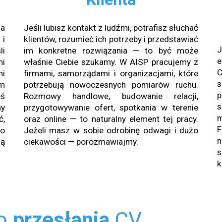
na
Jeśli lubisz kontakt z ludźmi, potrafisz słuchać
i
klientów, rozumieć ich potrzeby i przedstawiać
J
li
im konkretne rozwiązania — to być może
e
mi
właśnie Ciebie szukamy. W AISP pracujemy z
C
mi
firmami, samorządami i organizacjami, które
s
em
potrzebują nowoczesnych pomiarów ruchu.
p
eś
Rozmowy handlowe, budowanie relacji,
s
my
przygotowywanie ofert, spotkania w terenie
,
oraz online — to naturalny element tej pracy.
F
do
Jeżeli masz w sobie odrobinę odwagi i dużo
ją
ciekawości — porozmawiajmy.
s
k
do
przesłania
CV