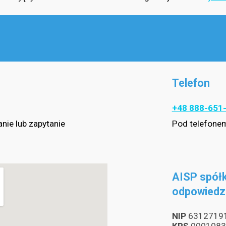
Telefon
+48 888-651
nie lub zapytanie
Pod telefonem
AISP spółk
odpowiedz
N
IP
6312719