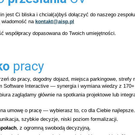
n jest Ci bliska i chciał(a)byś dołączyć do naszego zespołu
ką wiadomość na
kontakt@aisp.pl
ość współpracy dopasowana do Twoich umiejętności.
ko
pracy
eń do pracy, dogodny dojazd, miejsca parkingowe, strefy 
m Software Interactive — synergia i wymiana wiedzy z 170+ 
iura zaglądamy głównie na spotkania projektowe lub integrac
na umowę o pracę — wybierasz to, co dla Ciebie najlepsze.
nikacja, szybkie decyzje, niski poziom formalizacji.
społach
, z ogromną swobodą decyzyjną.