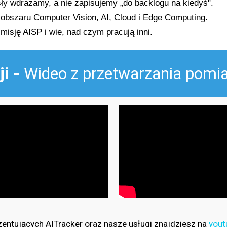
y wdrażamy, a nie zapisujemy „do backlogu na kiedyś".
obszaru Computer Vision, AI, Cloud i Edge Computing.
misję AISP i wie, nad czym pracują inni.
ji -
Wideo z przetwarzania pomi
entujących AITracker oraz nasze usługi znajdziesz na
yout