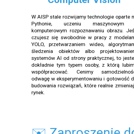
W AISP stale rozwijamy technologie oparte 
Pythonie, uczeniu maszynowym 
komputerowym rozpoznawaniu obrazu. Jeś
czujesz się swobodnie w pracy z modela
YOLO, przetwarzaniem wideo, algorytma
śledzenia obiektów albo projektowani
systemów AI od strony praktycznej, to jest
dokładnie tym typem osoby, z którą lubi
współpracować. Cenimy samodzielność
odwagę w eksperymentowaniu i gotowość 
budowania rozwiązań, które realnie zmienia
rynek.
✉️ Zaproszenie 