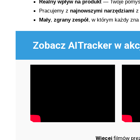
Realny wpływ na produkt
— Twoje pomysł
Pracujemy z
najnowszymi
narzędziami
z 
Mały
,
zgrany
zespół
, w którym każdy zna 
Zobacz AITracker w akc
Więcej
filmów prez