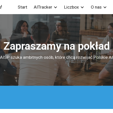
!
Start
AITracker
Liczbox
O nas
ip to main content
Skip to navigat
Zapraszamy na pokład
AISP szuka ambitnych osób, które chcą rozwijać Polskie AI